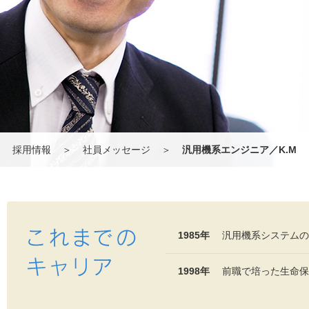
採用情報
＞
社員メッセージ
＞
汎用機系エンジニア／K.M
1985年
汎用機系システムのS
1998年
前職で培った生命保